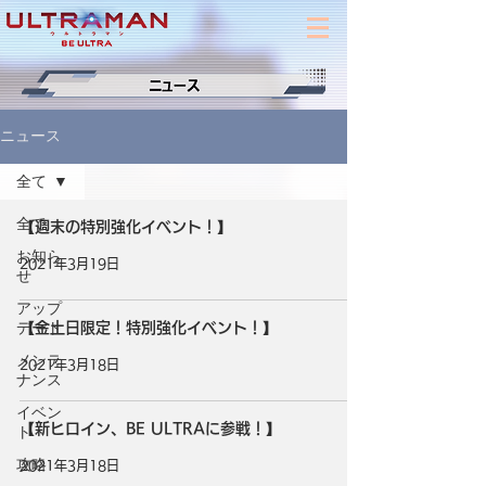
ニュース
全て
全て
【週末の特別強化イベント！】
お知ら
2021年3月19日
せ
アップ
デート
【金土日限定！特別強化イベント！】
メンテ
2021年3月18日
ナンス
イベン
【新ヒロイン、BE ULTRAに参戦！】
ト
攻略
2021年3月18日