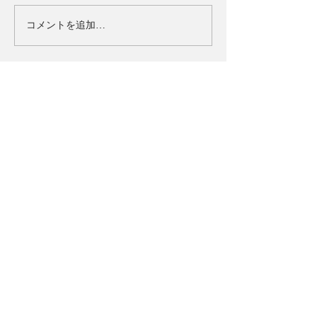
コメントを追加…
タイトル
ULTRAMAN：BE ULTRA
ジャンル
ウルトラアクションRPG
対応OS
iOS/Android
価格
基本無料(一部アイテム課金制)
Official Account
>お問い合わせ
>利用規約
>プライバシーポリシー
ⓒDAYAMONZ Corp. ⓒ円谷プロ ⓒEiichi Shimizu, Tomohiro
Shimoguchi ⓒULTRAMAN製作委員会