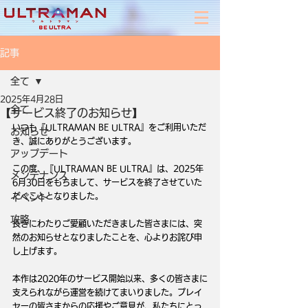
記事
全て
2025年4月28日
全て
【サービス終了のお知らせ】
いつも『ULTRAMAN BE ULTRA』をご利用いただ
お知らせ
き、誠にありがとうございます。
アップデート
この度、『ULTRAMAN BE ULTRA』は、2025年
メンテナンス
6月30日をもちまして、サービスを終了させていた
だくこととなりました。
イベント
攻略
長きにわたりご愛顧いただきました皆さまには、突
然のお知らせとなりましたことを、心よりお詫び申
し上げます。
本作は2020年のサービス開始以来、多くの皆さまに
支えられながら運営を続けてまいりました。プレイ
ヤーの皆さまからの応援やご意見が、私たちにとっ