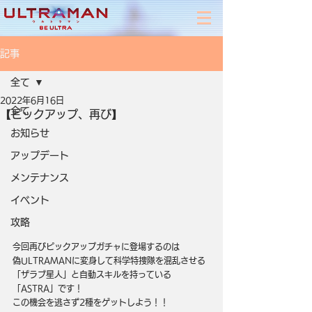
記事
全て
2022年6月16日
全て
【ピックアップ、再び】
お知らせ
アップデート
メンテナンス
イベント
攻略
今回再びピックアップガチャに登場するのは
偽ULTRAMANに変身して科学特捜隊を混乱させる
「ザラブ星人」と自動スキルを持っている
「ASTRA」です！
この機会を逃さず2種をゲットしよう！！