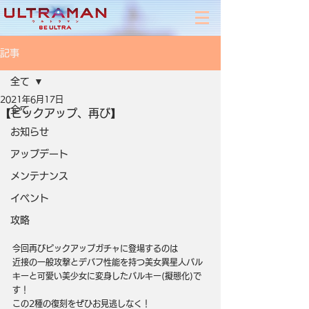
記事
全て
2021年6月17日
全て
【ピックアップ、再び】
お知らせ
アップデート
メンテナンス
イベント
攻略
今回再びピックアップガチャに登場するのは
近接の一般攻撃とデバフ性能を持つ美女異星人バル
キーと可愛い美少女に変身したバルキー(擬態化)で
す！
この2種の復刻をぜひお見逃しなく！