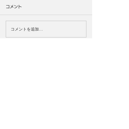
コメント
コメントを追加…
タイトル
ULTRAMAN：BE ULTRA
ジャンル
ウルトラアクションRPG
対応OS
iOS/Android
価格
基本無料(一部アイテム課金制)
Official Account