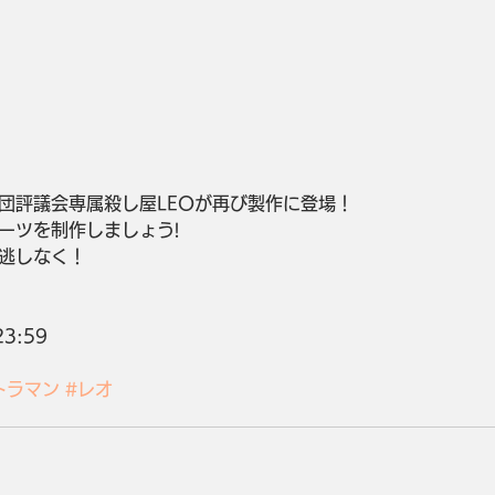
団評議会専属殺し屋LEOが再び製作に登場！
ーツを制作しましょう!
逃しなく！
23:59
トラマン
#レオ