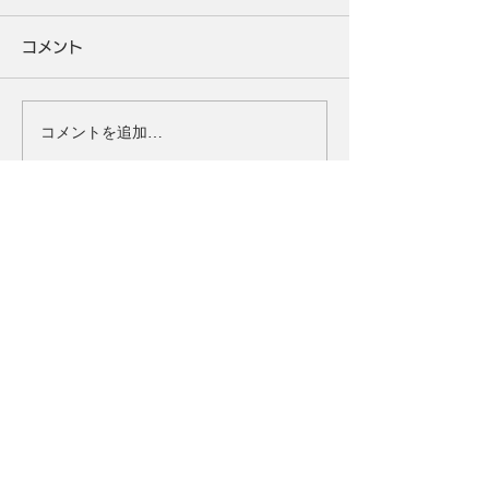
コメント
コメントを追加…
タイトル
ULTRAMAN：BE ULTRA
ジャンル
ウルトラアクションRPG
対応OS
iOS/Android
価格
基本無料(一部アイテム課金制)
Official Account