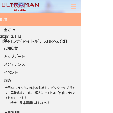
記事
全て
2025年2月1日
全て
【佐山レナ(アイドル)、XURへの道】
お知らせ
アップデート
メンテナンス
イベント
攻略
今回XURランクの進化を記念してピックアップガチ
ャに再登場するのは、超人気アイドル「佐山レナ(ア
イドル)」です！
この機会に是非獲得しましょう！
▼開催期間