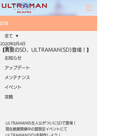
記事
全て
2020年8月4日
全て
【真夏のSD、ULTRAMAN(SD)登場！】
お知らせ
アップデート
メンテナンス
イベント
攻略
ULTRAMANの主人公がついにSDで登場！
現在絶賛開催中の夏限定イベントにて
ULTRAMAN(SD)を制作しよう！