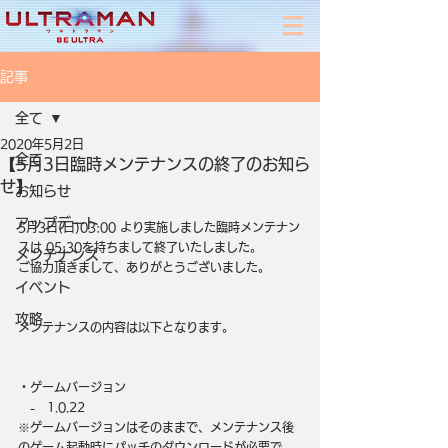
記事
全て
2020年5月2日
全て
【5月3日臨時メンテナンスの終了のお知ら
せ】
お知らせ
アップデート
5月3日(日)03:00 より実施しました臨時メンテナン
スは 05:30を持ちまして終了いたしました。
メンテナンス
ご協力頂きまして、ありがとうございました。
イベント
攻略
メンテナンスの内容は以下となります。
・ゲームバージョン
　-　1.0.22
※ゲームバージョンはそのままで、メンテナンス後
のゲーム起動時にパッチのダウンロードが必要で