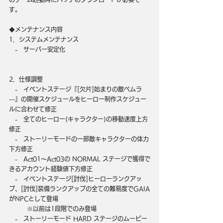
す。
◆メンテナンス内容
1．システムメンテナンス
　-　サーバー安定化
2．仕様調整
　-　イベントステージ『[欠片]始まりの敵ベムラ
―』の開催スケジュールをヒーロー制作スケジュー
ルに合わせて修正
　-　全てのヒーロー(キャラクター)の移動速度上方
修正
　-　ストーリーモードの一部敵キャラクターの体力
下方修正
　-　Act01～Act03の NORMAL ステージで獲得で
きるアカウント経験値下方修正
　-　イベントステージ[討伐]ヒーローランクアッ
プ、[討伐]装備ランクアップの全ての難易度でGAIA
がNPCとして登場
　　　※以前は1段階でのみ登場
　-　ストーリーモード HARD ステージのムービー