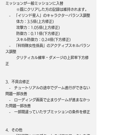
ミッションが一般ミッションに入替
　　　※既にクリアした方の記録は維持されます。
　-　「イリンド星人」のキャラクターバランス調整
　　　体力：3.5倍(上方修正)
　　　攻撃力：1.05倍(上方修正)
　　　防御力：0.11倍(下方修正)
　　　スキル防御力：0.24倍(下方修正)
　-　「科特隊女性係員」のアクティブスキルバラン
ス調整
　　　クリティカル確率・ダメージの上昇率下方修
正
3．不具合修正
　-　チュートリアルの途中でゲーム進行ができない
問題一部改善
　-　ローディング画面で止まりゲームが進まなかっ
た問題一部改善
　-　一部間違っていたサブミッションの条件を修正
4．その他