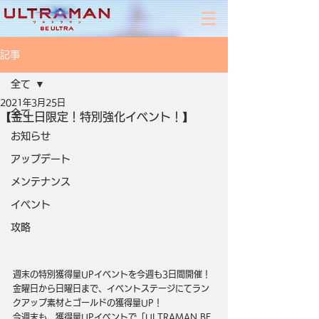
記事
全て
2021年3月25日
全て
【金土日限定！特別強化イベント！】
お知らせ
アップデート
メンテナンス
イベント
攻略
週末の特別獲得量UPイベントを今週も3日間開催！
金曜日から日曜日まで、イベントステージにてラン
クアップ素材とゴールドの獲得量UP！
今週末も、獲得量UPイベントで「ULTRAMAN BE 