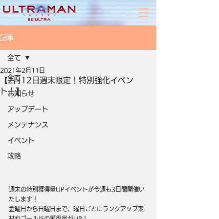
記事
全て
2021年2月11日
全て
【2月12日週末限定！特別強化イベン
ト！】
お知らせ
アップデート
メンテナンス
イベント
攻略
週末の特別獲得量UPイベントが今週も3日間開催い
たします！
金曜日から日曜日まで、曜日ごとにランクアップ素
材やゴールドの獲得量がUP！