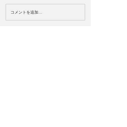
コメントを追加…
タイトル
ULTRAMAN：BE ULTRA
ジャンル
ウルトラアクションRPG
対応OS
iOS/Android
価格
基本無料(一部アイテム課金制)
Official Account
>お問い合わせ
>利用規約
>プライバシーポリシー
ⓒDAYAMONZ Corp. ⓒ円谷プロ ⓒEiichi Shimizu, Tomohiro
Shimoguchi ⓒULTRAMAN製作委員会