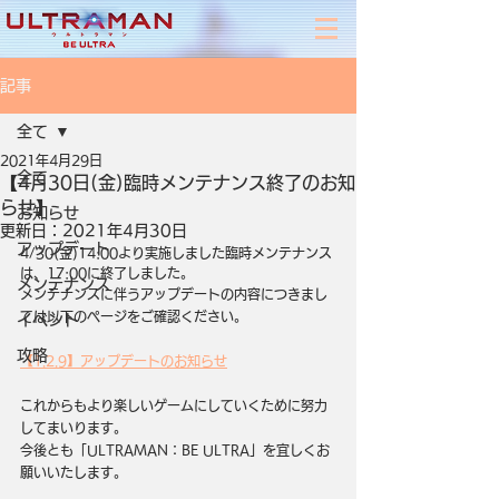
記事
全て
2021年4月29日
全て
【4月30日(金)臨時メンテナンス終了のお知
らせ】
お知らせ
更新日：
2021年4月30日
アップデート
4/30(金)14:00より実施しました臨時メンテナンス
は、17:00に終了しました。
メンテナンス
メンテナンスに伴うアップデートの内容につきまし
ては以下のページをご確認ください。
イベント
攻略
【1.2.9】アップデートのお知らせ
これからもより楽しいゲームにしていくために努力
してまいります。
今後とも「ULTRAMAN：BE ULTRA」を宜しくお
願いいたします。