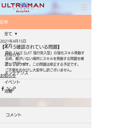
記事
全て
2021年4月15日
全て
【4/15確認されている問題】
現在「ACE SUIT 強行突入型」の強化スキル発動す
お知らせ
る時、敵がいない場所にスキルを発動する問題を確
アップデート
認しております。この問題は修正する予定です。
ご不便をおかけし大変申し訳ございません。
メンテナンス
お知らせ
イベント
攻略
コメント