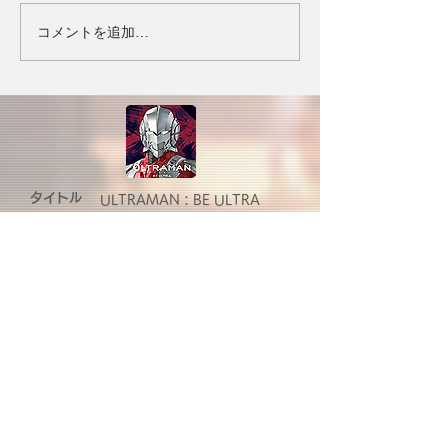
コメントを追加…
タイトル
ULTRAMAN：BE ULTRA
ジャンル
ウルトラアクションRPG
対応OS
iOS/Android
価格
基本無料(一部アイテム課金制)
Official Account
>お問い合わせ
>利用規約
>プライバシーポリシー
ⓒDAYAMONZ Corp. ⓒ円谷プロ ⓒEiichi Shimizu, Tomohiro
Shimoguchi ⓒULTRAMAN製作委員会