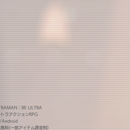
TRAMAN：BE ULTRA
ルトラアクションRPG
/Android
無料(一部アイテム課金制)