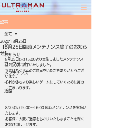
記事
全て
2020年8月25日
全て
【8月25日臨時メンテナンス終了のお知ら
せ】
お知らせ
8月25日(火)15:00より実施しましたメンテナンス
アップデート
は16:00に終了いたしました。
平素はたくさんのご意見をいただきありがとうござ
メンテナンス
います。
イベント
これからもより楽しいゲームにしていくために努力
してまいります。
攻略
8/25(火)15:00～16:00 臨時メンテナンスを実施い
たします。
お客様に大変ご迷惑をおかけいたしますことを深く
お詫び申し上げます。