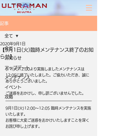
記事
全て
2020年9月1日
全て
【9月1日(火)臨時メンテナンス終了のお知
らせ】
お知らせ
アップデート
9/1(火)12:00より実施しましたメンテナンスは
12:05に終了いたしました。ご協力いただき、誠に
メンテナンス
ありがとうございました。
イベント
ご迷惑をおかけし、申し訳ございませんでした。
攻略
9月1日(火)12:00～12:05 臨時メンテナンスを実施
いたします。
お客様に大変ご迷惑をおかけいたしますことを深く
お詫び申し上げます。