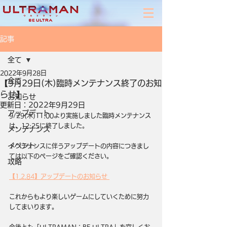
記事
全て
2022年9月28日
全て
【9月29日(木)臨時メンテナンス終了のお知
らせ】
お知らせ
更新日：
2022年9月29日
アップデート
9/29(木)11:00より実施しました臨時メンテナンス
は、12:25に終了しました。
メンテナンス
イベント
メンテナンスに伴うアップデートの内容につきまし
ては以下のページをご確認ください。
攻略
【1.2.84】アップデートのお知らせ 
これからもより楽しいゲームにしていくために努力
してまいります。