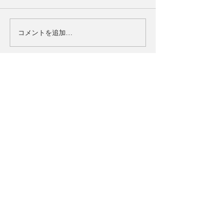
コメントを追加…
タイトル
ULTRAMAN：BE ULTRA
ジャンル
ウルトラアクションRPG
対応OS
iOS/Android
価格
基本無料(一部アイテム課金制)
Official Account
>お問い合わせ
>利用規約
>プライバシーポリシー