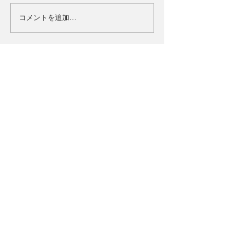
コメントを追加…
タイトル
ULTRAMAN：BE ULTRA
ジャンル
ウルトラアクションRPG
対応OS
iOS/Android
価格
基本無料(一部アイテム課金制)
Official Account
>お問い合わせ
>利用規約
>プライバシーポリシー
ⓒDAYAMONZ Corp. ⓒ円谷プロ ⓒEiichi Shimizu, Tomohiro
Shimoguchi ⓒULTRAMAN製作委員会