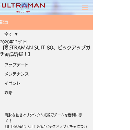
記事
全て
2020年12月1日
全て
【ULTRAMAN SUIT 80、ピックアップガ
チャに登場！】
お知らせ
アップデート
メンテナンス
イベント
攻略
軽快な動きとサクシウム光線でチームを勝利に導
く！
ULTRAMAN SUIT 80がピックアップガチャについ