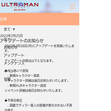
記事
全て
2022年2月25日
全て
アップデートのお知らせ
2022年2月28日(月)にアップデートを実施いたしま
お知らせ
す。
アップデート
アップデート内容は以下となります。
メンテナンス
◆コンテンツ追加
イベント
　- 新規キャラクター実装
攻略
※キャラクター詳細は後日お知らせいたします。
　- 新規XURキャラクター追加
※イベント詳細は後日お知らせいたします。
◆不具合修正
　- 図鑑でディラー星人の装備が表示されない不具
合修正